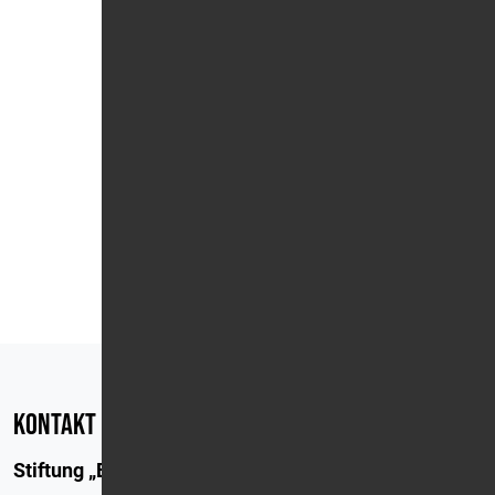
Petra Kaufmann
Verwaltung
verwaltung@epfk.org
08054/140 99 40
Kontakt
Stiftung „Ein Platz für Kinder“