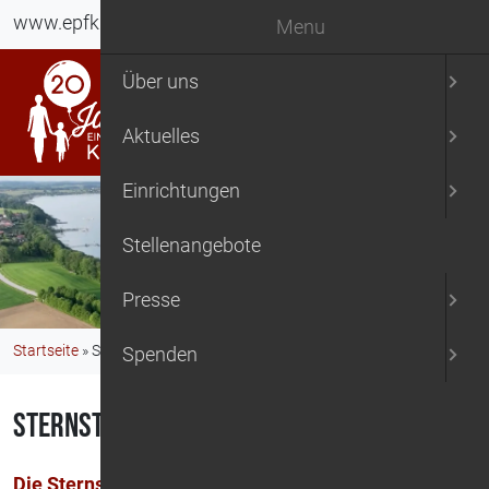
www.epfk.org - ein Platz für Kinder
Menu
Über uns
Aktuelles
Einrichtungen
Stellenangebote
Presse
Startseite
»
Sternstunden-Mattisburg am Chiemsee
Spenden
Sternstunden-Mattisburg am Chiemsee
Die Sternstunden-Mattisburg am Chiemsee
,