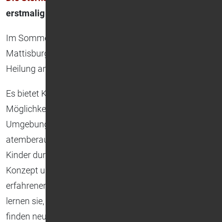
erstmalig in eigener Trägerschaft
Im Sommer 2023 haben wir die Sternstunden-
Mattisburg eröffnet – Ein Ort der Hoffnung und
Heilung am malerischen Chiemsee.
Es bietet Kindern in schwierigen Lebenslagen die
Möglichkeit, in einer wunderschönen und geschützten
Umgebung neue Kraft zu schöpfen. Umgeben von der
atemberaubenden Natur des Chiemsees, können die
Kinder durch unser ganzheitliches therapeutisches
Konzept und die Unterstützung eines Teams
erfahrener Fachkräfte wieder Vertrauen fassen. Hier
lernen sie, mit ihren Erlebnissen umzugehen und
finden neuen Lebensmut. Die Sternstunden-