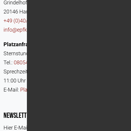
Grindelhof 25
20146 Hamburg
+49 (0)40/ 60 77 689 -0
info@epfk.org
Platzanfragen Jugendhilfe
Sternstunden-Mattisburg am Chiemsee
Tel.:
08054/ 140 99 40
Sprechzeiten: Dienstag und Freitag von 09:00 Uhr bis
11:00 Uhr
E-Mail:
Platzanfrage@epfk.org
Newsletter
*
Hier E-Mail eintragen