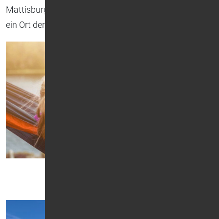
Mattisburg ist mehr als ein Zuhause auf Zeit – es ist
ein Ort der Geborgenheit und des Neuanfangs.