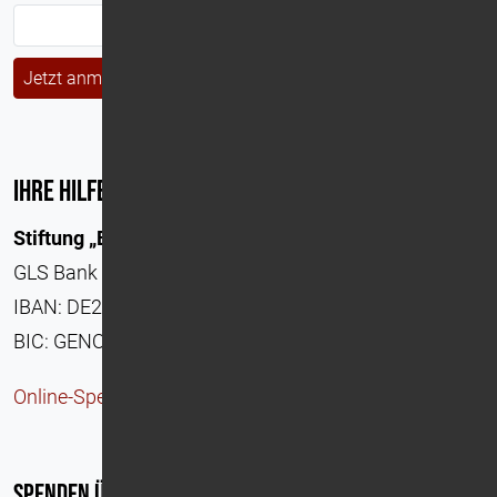
Jetzt anmelden
Ihre Hilfe
Stiftung „Ein Platz für Kinder“
GLS Bank
IBAN: DE22 4306 0967 1239 8810 00
BIC: GENODEM1GLS
Online-Spendenformular
Spenden über Paypal