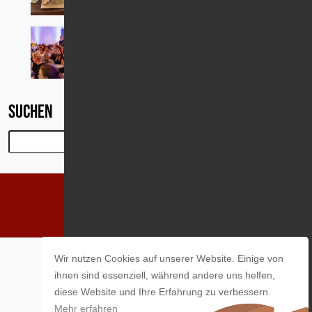
Ein Abend, der Hoffnung schenkt:
Unsere Charity Gala auf Gut Ising
Suchen
Suchen
Wir nutzen Cookies auf unserer Website. Einige von
Impressum
Datenschutz
Presseinfos
ihnen sind essenziell, während andere uns helfen,
Fragen und Antworten
diese Website und Ihre Erfahrung zu verbessern.
Mehr erfahren