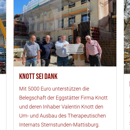
Knott sei Dank
Mit 5000 Euro unterstützen die
Belegschaft der Eggstätter Firma Knott
und deren Inhaber Valentin Knott den
Um- und Ausbau des Therapeutischen
Internats Sternstunden-Mattisburg.