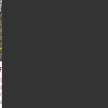
Frühling auf der Baustelle
Die 15 x 15 Meter große Containerburg
dominiert die Baustelle des
Therapeutischen Internats
Sternstunden-Mattisburg, doch frisches