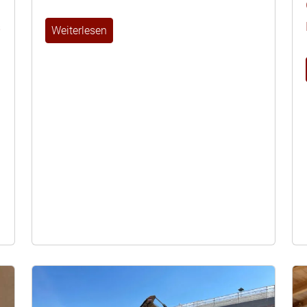
s
Weiterlesen
.